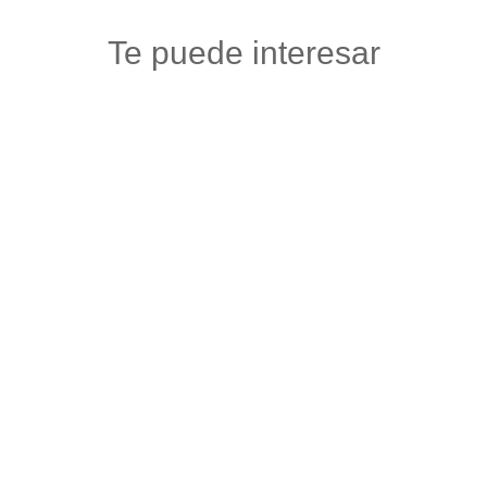
Te puede interesar
TIENDA DE SENTIMIENTOS OHAMA
Maquillaje y articulos de belleza
,
Salud y belleza