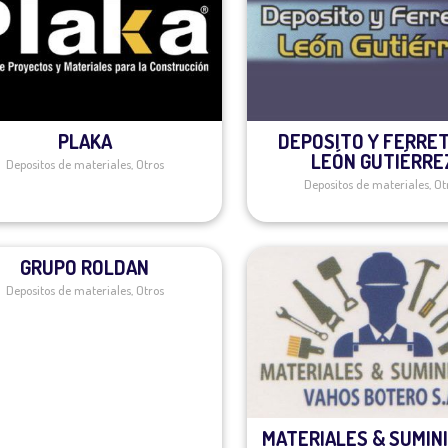
PLAKA
DEPOSITO Y FERRE
LEÓN GUTIÉRRE
Depositos de materiales
,
Otros
Depositos de materiales
,
Ot
GRUPO ROLDAN
Depositos de materiales
,
Otros
MATERIALES & SUMIN