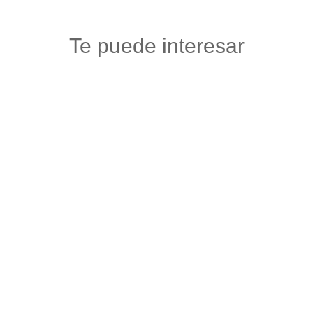
Te puede interesar
FLORISTERÍA ARTE Y DECORACIÓN
Floristerias
,
Otros