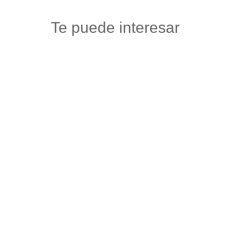
Te puede interesar
TIENDA DE SENTIMIENTOS OHAMA
Maquillaje y articulos de belleza
,
Salud y belleza