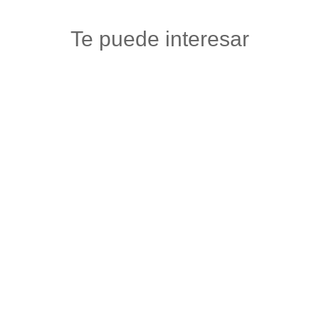
Te puede interesar
TIENDA DE SENTIMIENTOS OHAMA
Maquillaje y articulos de belleza
,
Salud y belleza