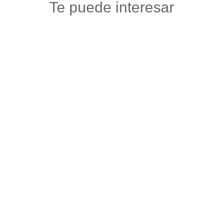
Te puede interesar
TIENDA DE SENTIMIENTOS OHAMA
Maquillaje y articulos de belleza
,
Salud y belleza