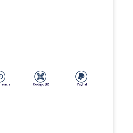
erencia
Código QR
PayPal