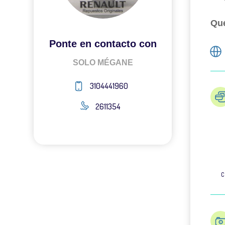
Qué
Ponte en contacto con
SOLO MÉGANE
3104441960
2611354
C