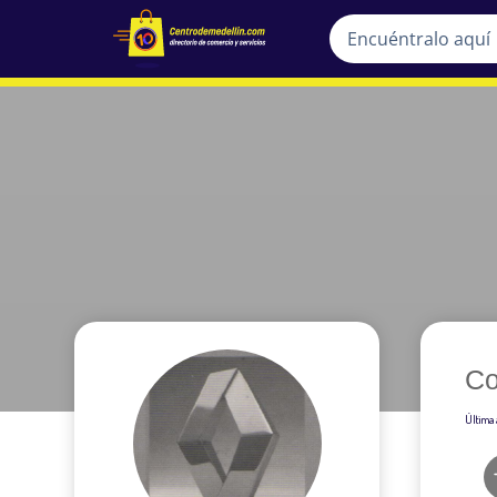
Co
Última 