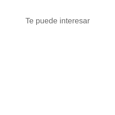
Te puede interesar
PAISA URBAN
Accesorios carros y motos
,
Autos, motos y bicicletas