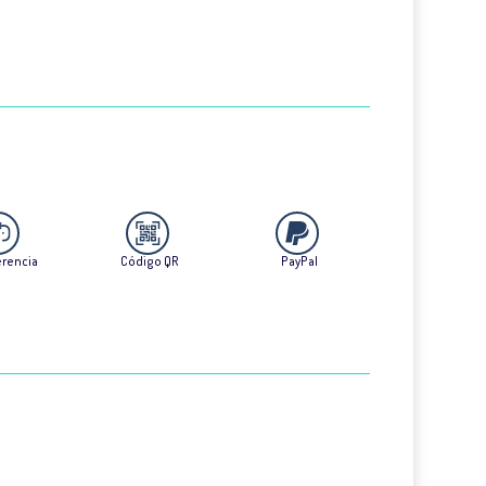
erencia
Código QR
PayPal