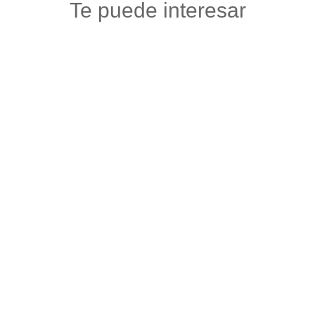
Te puede interesar
TIENDA DE SENTIMIENTOS OHAMA
Maquillaje y articulos de belleza
,
Salud y belleza