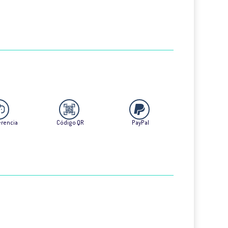
erencia
Código QR
PayPal