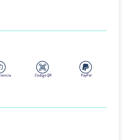
erencia
Código QR
PayPal