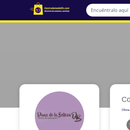
Co
Última 