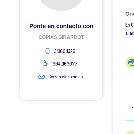
Qué
En C
Ponte en contacto con
alia
COPIAS GIRARDOT
3136011329
6042166077
Correo electrónico
C