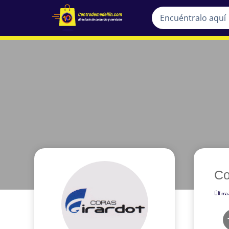
Co
Última 