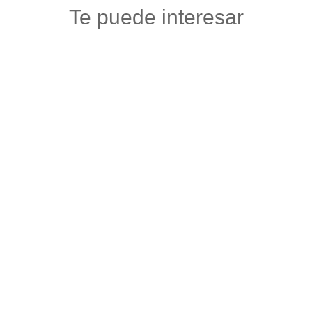
Te puede interesar
TIENDA DE SENTIMIENTOS OHAMA
Maquillaje y articulos de belleza
,
Salud y belleza