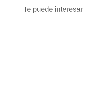
Te puede interesar
PAISA URBAN
Accesorios carros y motos
,
Autos, motos y bicicletas