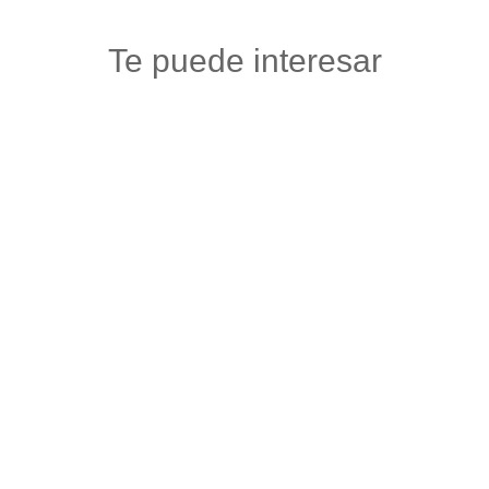
Te puede interesar
TIENDA DE SENTIMIENTOS OHAMA
Maquillaje y articulos de belleza
,
Salud y belleza