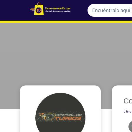
Co
Última 