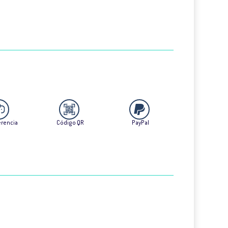
erencia
Código QR
PayPal