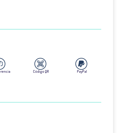
erencia
Código QR
PayPal