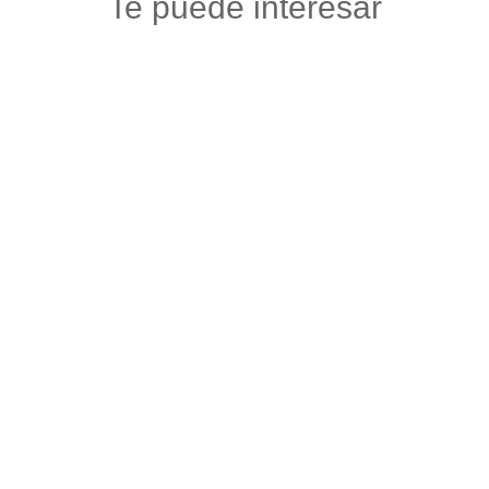
Te puede interesar
PAISA URBAN
Accesorios carros y motos
,
Autos, motos y bicicletas