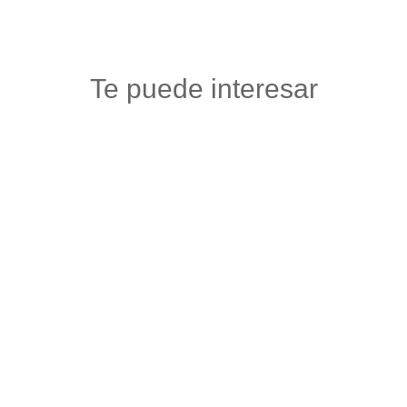
Te puede interesar
TIENDA DE SENTIMIENTOS OHAMA
Maquillaje y articulos de belleza
,
Salud y belleza