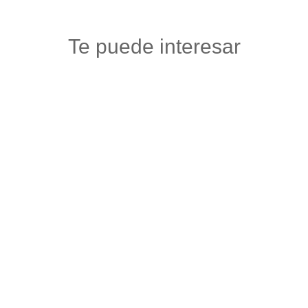
Te puede interesar
PAISA URBAN
Accesorios carros y motos
,
Autos, motos y bicicletas