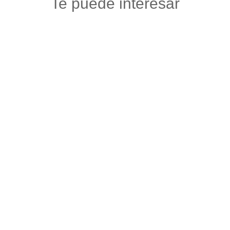
Te puede interesar
PAISA URBAN
Accesorios carros y motos
,
Autos, motos y bicicletas