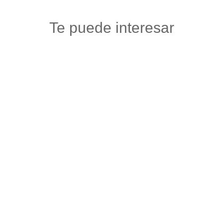
Te puede interesar
PAISA URBAN
Accesorios carros y motos
,
Autos, motos y bicicletas