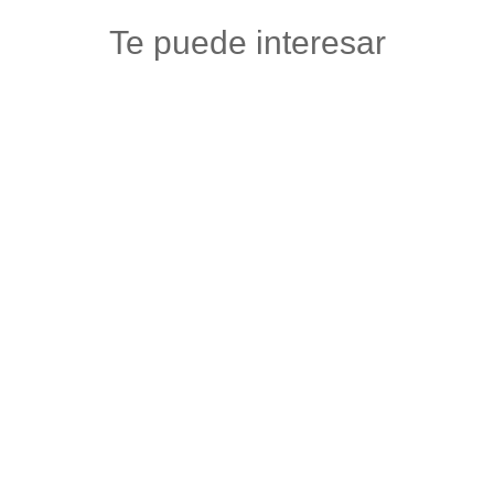
Te puede interesar
PAISA URBAN
Accesorios carros y motos
,
Autos, motos y bicicletas