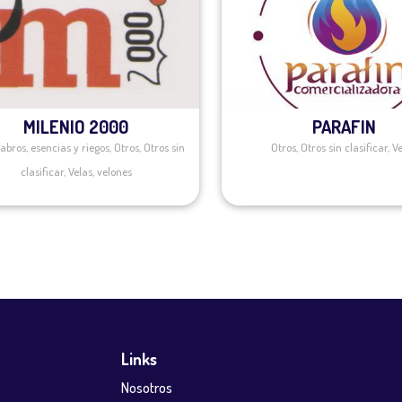
MILENIO 2000
PARAFIN
abros
,
esencias y riegos
,
Otros
,
Otros sin
Otros
,
Otros sin clasificar
,
V
clasificar
,
Velas
,
velones
Links
Nosotros