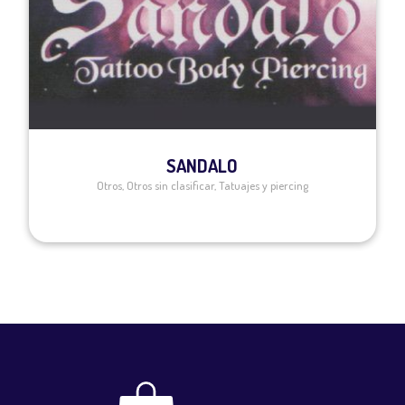
SANDALO
Otros
,
Otros sin clasificar
,
Tatuajes y piercing