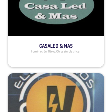
CASALED & MAS
Iluminación
,
Otros
,
Otros sin clasificar