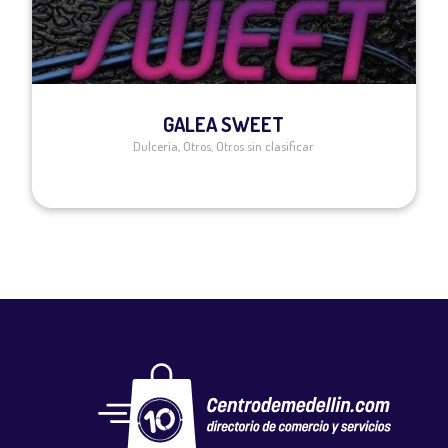
GALEA SWEET
Dulcería
,
Otros
,
Otros sin clasificar