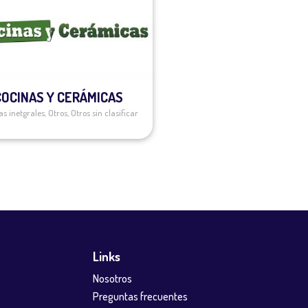
COCINAS Y CERÁMICAS
as inetgrales
,
Otros
,
Otros sin clasificar
Links
Nosotros
Preguntas frecuentes