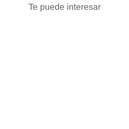
Te puede interesar
PESQUERA JS
Mercados y tiendas
,
Otros
,
Pescadería