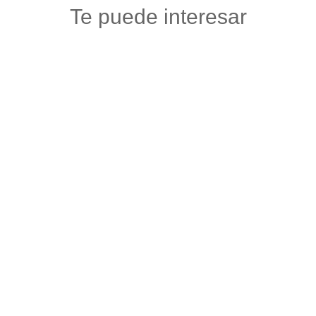
Te puede interesar
ALMACÉN VERACRUZ
Floristerias
,
Otros