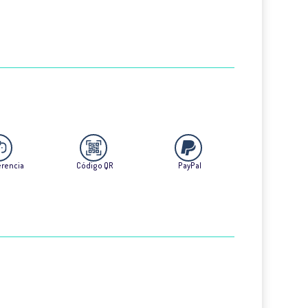
erencia
Código QR
PayPal