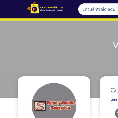
V
Co
Última 