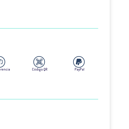
erencia
Código QR
PayPal