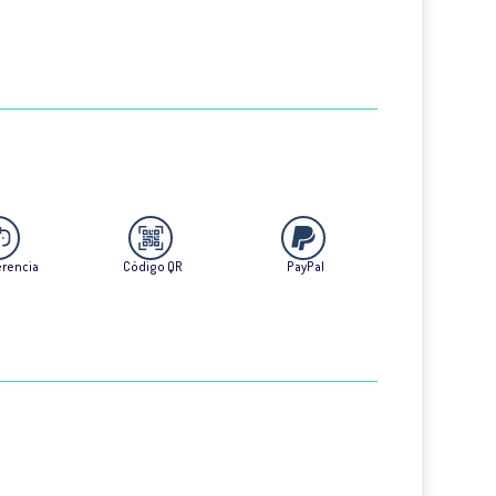
erencia
Código QR
PayPal