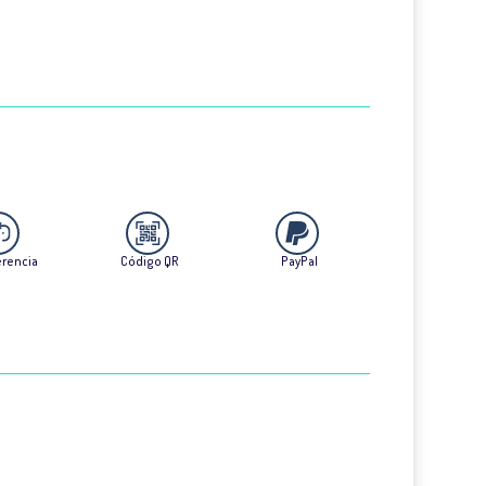
erencia
Código QR
PayPal