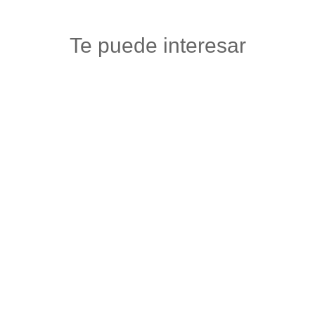
Te puede interesar
ALMA
Ropa
,
Vestuario y calzado