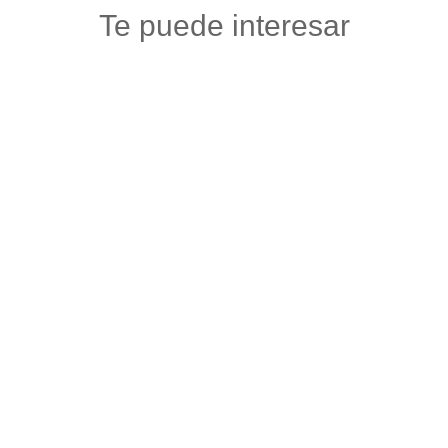
Te puede interesar
ALMACÉN VERACRUZ
Floristerias
,
Otros