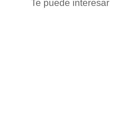
Te puede interesar
CREDICEL STORE
Tecnologia
,
Venta y reparacion celulares y accesorios