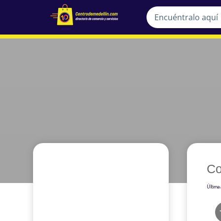
Co
Última 