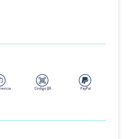
erencia
Código QR
PayPal