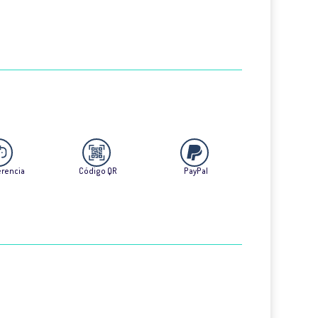
erencia
Código QR
PayPal