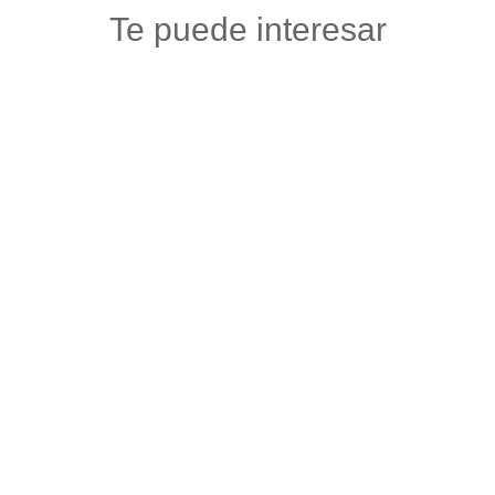
Te puede interesar
ALMA
Ropa
,
Vestuario y calzado