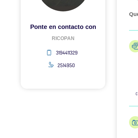
Qué
Ponte en contacto con
RICOPAN
3194411329
2514950
C