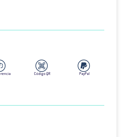
erencia
Código QR
PayPal