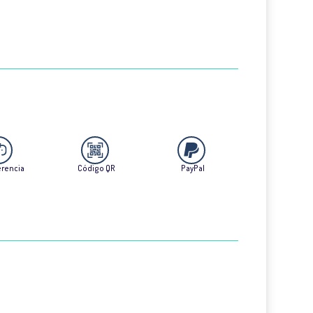
erencia
Código QR
PayPal