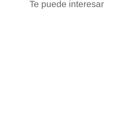
Te puede interesar
PIZZA SUPREMA
Gastronomia y licores
,
Restaurantes