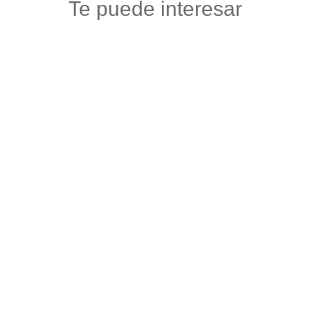
Te puede interesar
PIZZA SUPREMA
Gastronomia y licores
,
Restaurantes