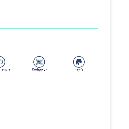
erencia
Código QR
PayPal