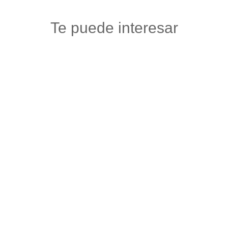
Te puede interesar
PIZZA SUPREMA
Gastronomia y licores
,
Restaurantes