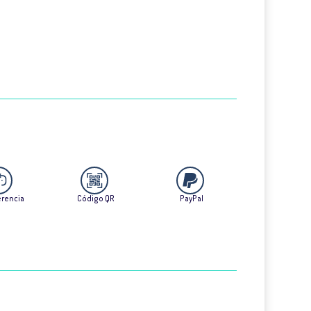
erencia
Código QR
PayPal