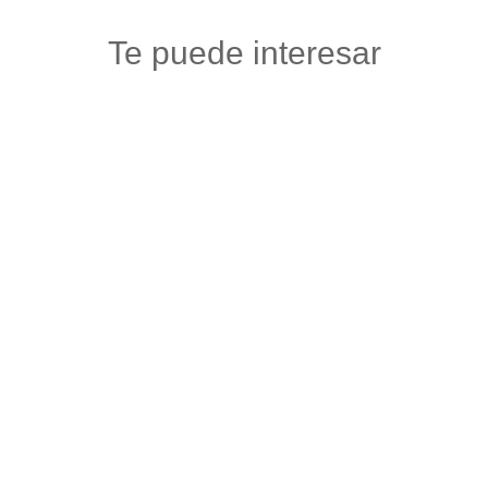
Te puede interesar
CREDICEL STORE
Tecnologia
,
Venta y reparacion celulares y accesorios