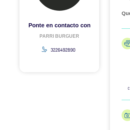
Qué
Ponte en contacto con
PARRI BURGUER
3226492890
C