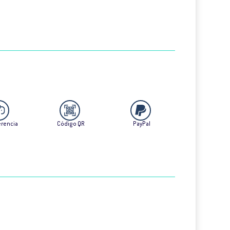
erencia
Código QR
PayPal